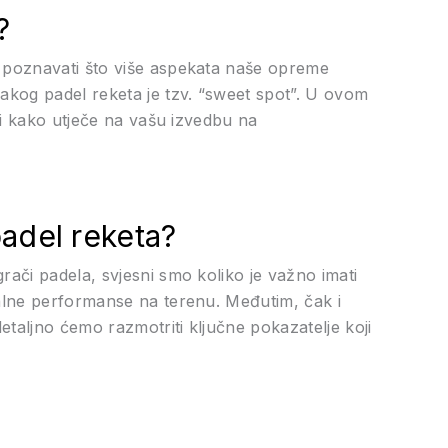
?
o poznavati što više aspekata naše opreme
vakog padel reketa je tzv. “sweet spot”. U ovom
i i kako utječe na vašu izvedbu na
adel reketa?
rači padela, svjesni smo koliko je važno imati
malne performanse na terenu. Međutim, čak i
taljno ćemo razmotriti ključne pokazatelje koji