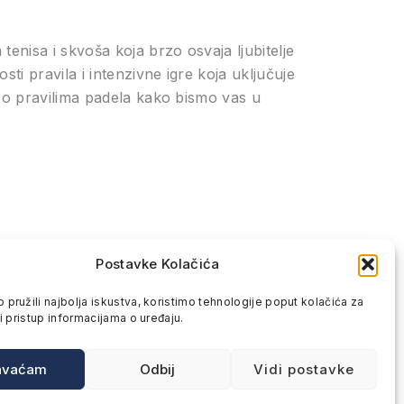
enisa i skvoša koja brzo osvaja ljubitelje
ti pravila i intenzivne igre koja uključuje
č o pravilima padela kako bismo vas u
Postavke Kolačića
pružili najbolja iskustva, koristimo tehnologije poput kolačića za
li pristup informacijama o uređaju.
©2025
Padel Hrvatska
- Developed by
Blocklyft
hvaćam
Odbij
Vidi postavke