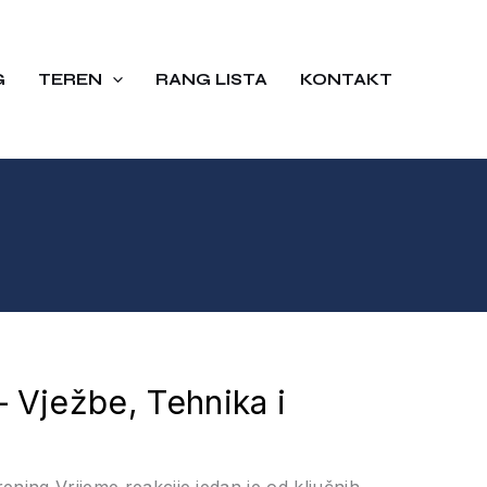
G
TEREN
RANG LISTA
KONTAKT
– Vježbe, Tehnika i
ening Vrijeme reakcije jedan je od ključnih