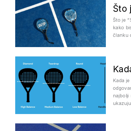
Što 
Što je 
kako bi
članku 
Kada
Kada je
odgovar
najbolj
ukazuju