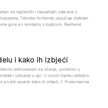
edan od najčešćih i najvažnijih udaraca u
ituacijama. Tehnika forhenda uključuje stabilan
rema gore pri kontaktu s lopticom. Bekhend
lu i kako ih izbjeći
elativno jednostavan za učenje, početnici u
edak i uživanje u igri. U ovom članku detaljno
 pružiti savjete kako ih izbjeći. 1. Prekomjerna