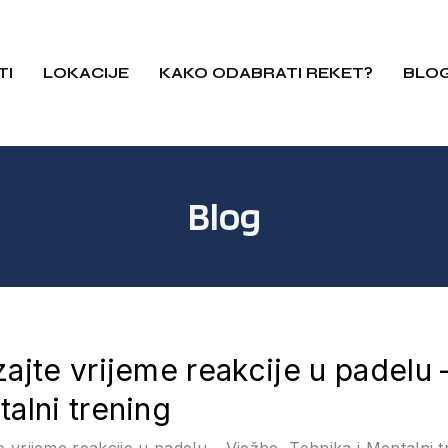
TI
LOKACIJE
KAKO ODABRATI REKET?
BLO
Blog
ajte vrijeme reakcije u padelu 
alni trening
 vrijeme reakcije u padelu – Vježbe, Tehnika i Mentalni tr