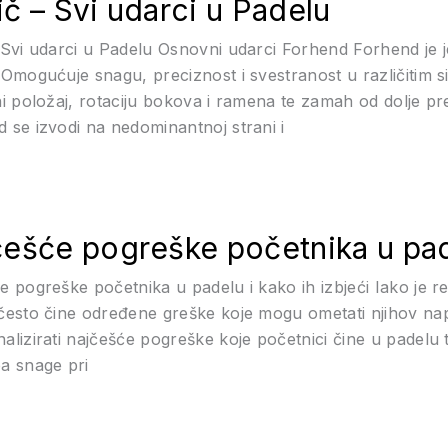
č – Svi udarci u Padelu
 Svi udarci u Padelu Osnovni udarci Forhend Forhend je j
 Omogućuje snagu, preciznost i svestranost u različitim s
ni položaj, rotaciju bokova i ramena te zamah od dolje p
 se izvodi na nedominantnoj strani i
ešće pogreške početnika u pade
e pogreške početnika u padelu i kako ih izbjeći Iako je r
često čine određene greške koje mogu ometati njihov napr
lizirati najčešće pogreške koje početnici čine u padelu te
a snage pri