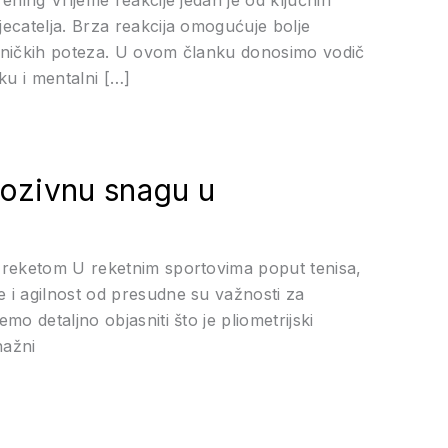
jecatelja. Brza reakcija omogućuje bolje
tivničkih poteza. U ovom članku donosimo vodič
ku i mentalni […]
plozivnu snagu u
s reketom U reketnim sportovima poput tenisa,
e i agilnost od presudne su važnosti za
mo detaljno objasniti što je pliometrijski
nažni