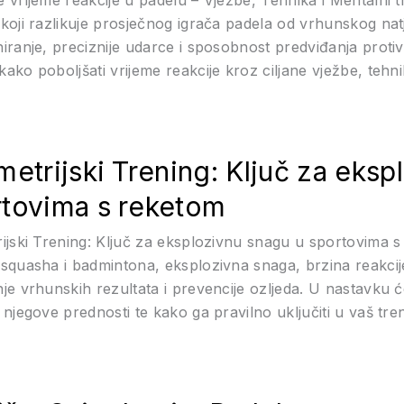
 koji razlikuje prosječnog igrača padela od vrhunskog nat
niranje, preciznije udarce i sposobnost predviđanja pro
ako poboljšati vrijeme reakcije kroz ciljane vježbe, tehni
metrijski Trening: Ključ za eks
rtovima s reketom
rijski Trening: Ključ za eksplozivnu snagu u sportovima 
 squasha i badmintona, eksplozivna snaga, brzina reakcij
je vrhunskih rezultata i prevencije ozljeda. U nastavku će
 njegove prednosti te kako ga pravilno uključiti u vaš tre