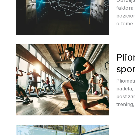
faktora
pozicio
o tome k
Plio
spo
Pliomet
padela,
postizan
trening,