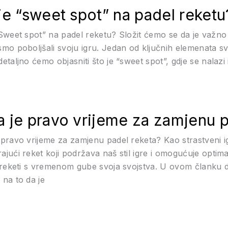
je “sweet spot” na padel reketu
“Sweet spot” na padel reketu? Složit ćemo se da je važn
smo poboljšali svoju igru. Jedan od ključnih elemenata s
detaljno ćemo objasniti što je “sweet spot”, gdje se nalaz
 je pravo vrijeme za zamjenu p
 pravo vrijeme za zamjenu padel reketa? Kao strastveni ig
ajući reket koji podržava naš stil igre i omogućuje opti
i reketi s vremenom gube svoja svojstva. U ovom članku de
 na to da je