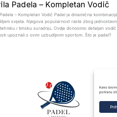
ila Padela – Kompletan Vodič
 Padela – Kompletan Vodič Padel je dinamična kombinacija t
iljem svijeta. Njegova popularnost raste zbog jednostavnos
 tehniku i timsku suradnju. Ovdje donosimo detaljan vodi
sti upoznali s ovim uzbudljivim sportom. Što je padel?
Kako bismo 
pohranu i/i
Pri