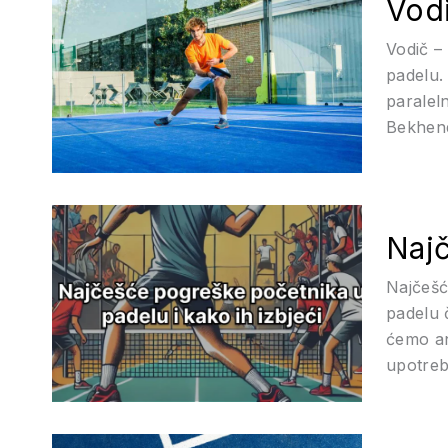
Vodi
Vodič –
padelu.
paralel
Bekhend
Najč
Najčešć
padelu 
ćemo ana
upotreb