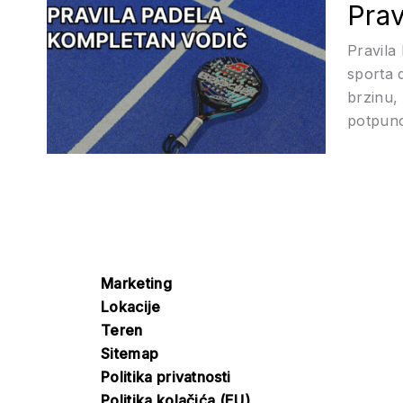
Prav
Pravila
sporta d
brzinu,
potpuno
Marketing
Lokacije
Teren
Sitemap
Politika privatnosti
Politika kolačića (EU)