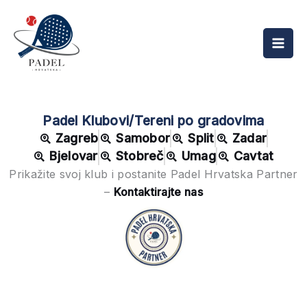
Skip
Mai
to
Men
content
Padel Klubovi/Tereni po gradovima
Zagreb
Samobor
Split
Zadar
Bjelovar
Stobreč
Umag
Cavtat
Prikažite svoj klub i postanite Padel Hrvatska Partner
–
Kontaktirajte nas