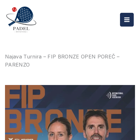
Skip
Mai
to
Men
content
Najava Turnira – FIP BRONZE OPEN POREČ –
PARENZO