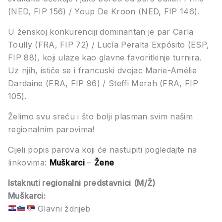
(NED, FIP 156) / Youp De Kroon (NED, FIP 146).
U ženskoj konkurenciji dominantan je par Carla
Toully (FRA, FIP 72) / Lucía Peralta Expósito (ESP,
FIP 88), koji ulaze kao glavne favoritkinje turnira.
Uz njih, ističe se i francuski dvojac Marie-Amélie
Dardaine (FRA, FIP 96) / Steffi Merah (FRA, FIP
105).
Želimo svu sreću i što bolji plasman svim našim
regionalnim parovima!
Cijeli popis parova koji će nastupiti pogledajte na
linkovima:
Muškarci
–
Žene
Istaknuti regionalni predstavnici
(M/Ž)
Muškarci:
Glavni ždrijeb