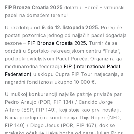
FIP Bronze Croatia 2025
dolazi u Poreč – vrhunski
padel na domaćem terenu!
U razdoblju od
9. do 12. listopada 2025.
Poreč će
postati pozornica jednog od najjačih padel događaja
sezone –
FIP Bronze Croatia 2025.
Turnir će se
održati u Sportsko-rekreacijskom centru “Frata”,
pod pokroviteljstvom Padel Poreča. Organizira ga
međunarodna federacija
FIP (International Padel
Federation)
u sklopu Cupra FIP Tour natjecanja, a
nagradni fond iznosi ukupno
10 000 €.
U muškoj konkurenciji najviše pažnje privlače par
Pedro Araujo (POR, FIP 134) / Candido Jorge
Alfaro (ESP, FIP 149), koji stoje kao prvi nositelji.
Njima prijetnju čini kombinacija Thijs Roper (NED,
FIP 140) / Diogo Jesus (POR, FIP 167), dok se
svakako očekuje i jaka borba od para Julian Prins