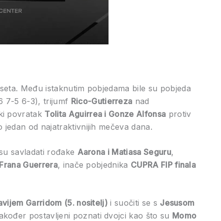
i seta. Među istaknutim pobjedama bile su pobjeda
 7-5 6-3), trijumf
Rico-Gutierreza
nad
iki povratak
Tolita Aguirrea i Gonze Alfonsa
protiv
o jedan od najatraktivnijih mečeva dana.
 su savladati rođake
Aarona i Matiasa Seguru
,
i Frana Guerrera
, inače pobjednika
CUPRA FIP finala
avijem Garridom (5. nositelj)
i suočiti se s
Jesusom
akođer postavljeni poznati dvojci kao što su
Momo