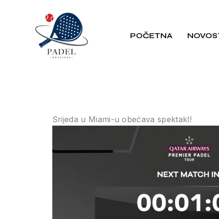
Skip
to
POČETNA
NOVOS
content
Srijeda u Miami-u obećava spektakl!