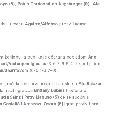
oyo (8)
,
Pablo Cardona/Leo Augsburger (9) i Ale
bitku u meču
Aguirre/Alfonso
protiv
Lucasa
om ždrijebu, a publika je očarana pobjedom
Ane
art/Victorijom Iglesias
(3-6 7-6 6-4) te pobjedom
an/Sharifovom
(6-0 1-6 7-6).
igrači koji su prvi nositelji kao što su
Ale Salazar
 domaćih igračica
Brittany Dubins
(rođena u
ucia Sainz i Patty Llaguno (5)
će se suočiti s
a Castelló i Aranzazu Osoro (8)
igrati protiv
Lare