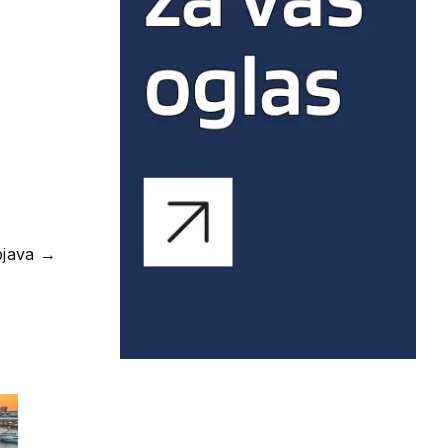
bjava
→