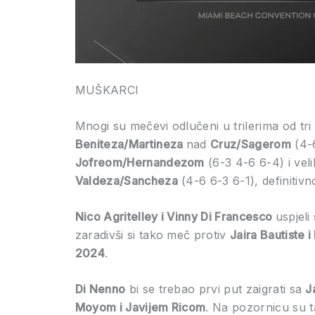
MUŠKARCI
Mnogi su mečevi odlučeni u trilerima od tr
Beniteza/Martineza
nad
Cruz/Sagerom
(4-6
Jofreom/Hernandezom
(6-3 4-6 6-4) i vel
Valdeza/Sancheza
(4-6 6-3 6-1), definitivn
Nico Agritelley i Vinny Di Francesco
uspjeli
zaradivši si tako meč protiv
Jaira Bautiste 
2024
.
Di Nenno
bi se trebao prvi put zaigrati sa
J
Moyom i Javijem Ricom
. Na pozornicu su t