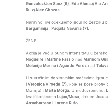
Gonzalez/Jon Sanz (6)
,
Edu Alonso/Ale Arr
Ruiz/Alex Chozas
.
Naravno, svi očekujemo sigurno žestoku 
Bergaminija i Paquita Navarra (7).
ŽENE
Akcija je već u punom intenzitetu u žensk
Nogueire i Martine Fassio
nad
Marinom Guin
Melanije Merino i Aguede Perez
nad
Talav
U sutrašnjim debitantskim mečevima igrat će 
i Veronica Virseda (7)
, koje se bore protiv
Miamiju) i
Marte Morga
. U međuvremenu,
L
kvalifikanticama
Lujan/Mesa
, dok će
Jessic
Arruabarrene i Lorene Rufo
.